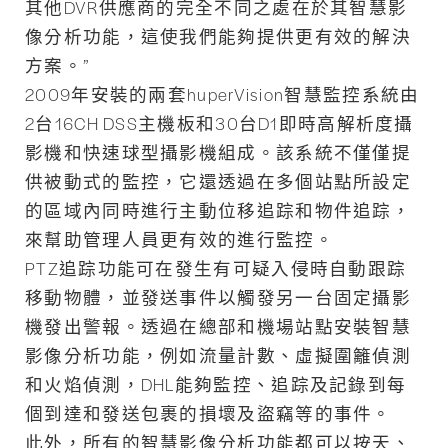
其他DVR供應商的完全不同之處在於其智慧影
像分析功能，這使我們能夠提供更有效的解決
方案。”
2009年安裝的兩套huperVision智慧監控系統由
2台16CH DSS主機板和30台D1即時高解析度攝
影機和快速球型攝影機組成。該系統不僅僅提
供被動式的監控，它還透過在多個站點所設定
的區域內同時進行主動位移追踪和物件追踪，
來幫助管理人員更有效的進行監控。
PTZ追踪功能可在發生有可疑入侵時自動跟踪
移動物體，並發送事件以觸發另一台固定攝影
機發出警報。透過在總部和機場站點安裝智慧
影像分析功能，例如流量計數、虛擬圍籬偵測
和火焰偵測，DHL能夠監控、追踪及記錄到每
個到達和發送包裹的損壞及盜竊等的事件。
此外，所有的智慧影像分析功能都可以按天、