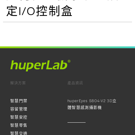
定I/O控制盒
解決方案
產品資訊
智慧門禁
huperEyes S804-V2 3D立
體智慧感測攝影機
容留管理
智慧安控
智慧零售
智慧交通